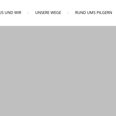
US UND WIR
UNSERE WEGE
RUND UMS PILGERN