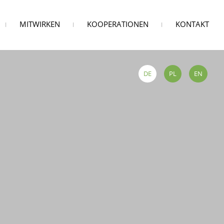
Navi
MITWIRKEN
KOOPERATIONEN
KONTAKT
über
DE
PL
EN