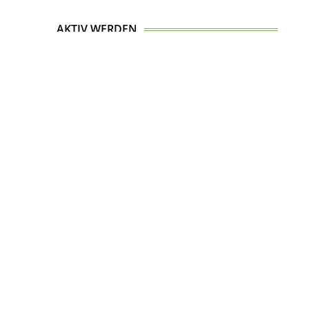
AKTIV WERDEN
Top
Werde Mitglied in der St. Jakobus-Gesellschaft
Berlin-Brandenburg-Oderregion e.V.
MITGLIED WERDEN
.