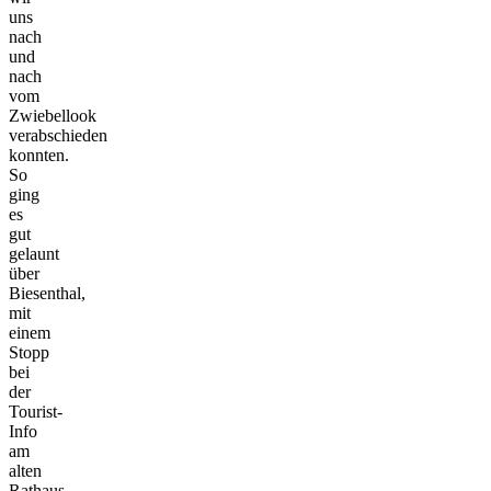
uns
nach
und
nach
vom
Zwiebellook
verabschieden
konnten.
So
ging
es
gut
gelaunt
über
Biesenthal,
mit
einem
Stopp
bei
der
Tourist-
Info
am
alten
Rathaus