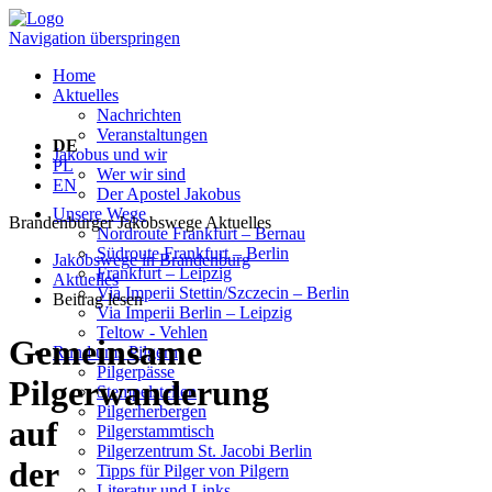
Navigation überspringen
Home
Aktuelles
Nachrichten
Veranstaltungen
DE
Jakobus und wir
PL
Wer wir sind
EN
Der Apostel Jakobus
Unsere Wege
Brandenburger Jakobswege
Aktuelles
Nordroute Frankfurt – Bernau
Südroute Frankfurt – Berlin
Jakobswege in Brandenburg
Frankfurt – Leipzig
Aktuelles
Via Imperii Stettin/Szczecin – Berlin
Beitrag lesen
Via Imperii Berlin – Leipzig
Teltow - Vehlen
Gemeinsame
Rund ums Pilgern
Pilgerpässe
Pilgerwanderung
Stempelstellen
Pilgerherbergen
auf
Pilgerstammtisch
Pilgerzentrum St. Jacobi Berlin
der
Tipps für Pilger von Pilgern
Literatur und Links