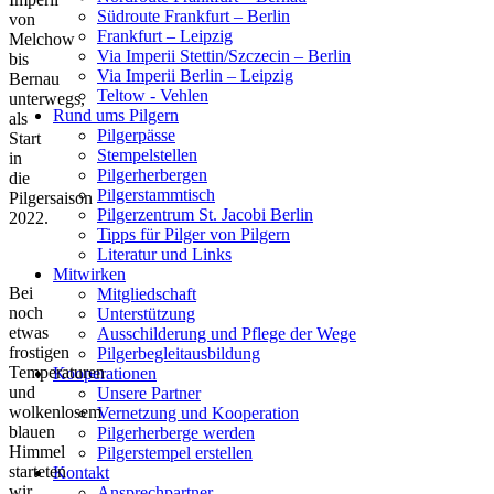
Südroute Frankfurt – Berlin
von
Frankfurt – Leipzig
Melchow
Via Imperii Stettin/Szczecin – Berlin
bis
Via Imperii Berlin – Leipzig
Bernau
Teltow - Vehlen
unterwegs,
Rund ums Pilgern
als
Pilgerpässe
Start
Stempelstellen
in
Pilgerherbergen
die
Pilgerstammtisch
Pilgersaison
Pilgerzentrum St. Jacobi Berlin
2022.
Tipps für Pilger von Pilgern
Literatur und Links
Mitwirken
Bei
Mitgliedschaft
noch
Unterstützung
etwas
Ausschilderung und Pflege der Wege
frostigen
Pilgerbegleitausbildung
Temperaturen
Kooperationen
und
Unsere Partner
wolkenlosem
Vernetzung und Kooperation
blauen
Pilgerherberge werden
Himmel
Pilgerstempel erstellen
starteten
Kontakt
wir
Ansprechpartner