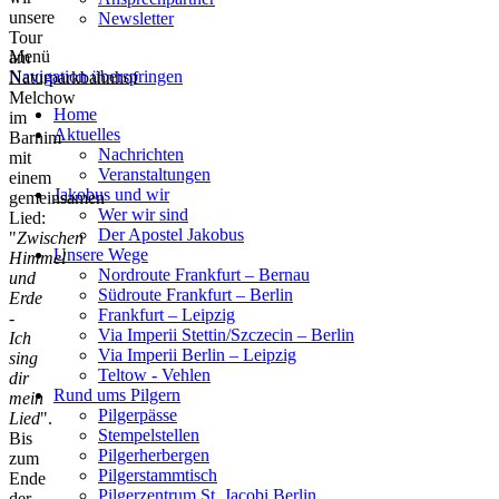
unsere
Newsletter
Tour
Menü
am
Navigation überspringen
Naturparkbahnhof
Melchow
Home
im
Aktuelles
Barnim
Nachrichten
mit
Veranstaltungen
einem
Jakobus und wir
gemeinsamen
Wer wir sind
Lied:
Der Apostel Jakobus
"
Zwischen
Unsere Wege
Himmel
Nordroute Frankfurt – Bernau
und
Südroute Frankfurt – Berlin
Erde
Frankfurt – Leipzig
-
Via Imperii Stettin/Szczecin – Berlin
Ich
Via Imperii Berlin – Leipzig
sing
Teltow - Vehlen
dir
Rund ums Pilgern
mein
Pilgerpässe
Lied
".
Stempelstellen
Bis
Pilgerherbergen
zum
Pilgerstammtisch
Ende
Pilgerzentrum St. Jacobi Berlin
der