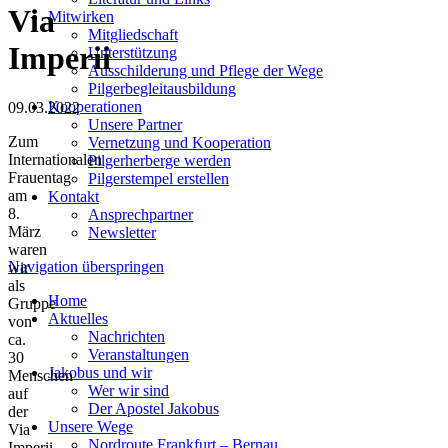
Via
Mitwirken
Mitgliedschaft
Imperii
Unterstützung
Ausschilderung und Pflege der Wege
Pilgerbegleitausbildung
Kooperationen
09.03.2022
Unsere Partner
Zum
Vernetzung und Kooperation
Internationalen
Pilgerherberge werden
Frauentag
Pilgerstempel erstellen
am
Kontakt
8.
Ansprechpartner
März
Newsletter
waren
Navigation überspringen
wir
als
Home
Gruppe
Aktuelles
von
Nachrichten
ca.
Veranstaltungen
30
Jakobus und wir
Menschen
Wer wir sind
auf
Der Apostel Jakobus
der
Unsere Wege
Via
Nordroute Frankfurt – Bernau
Imperii