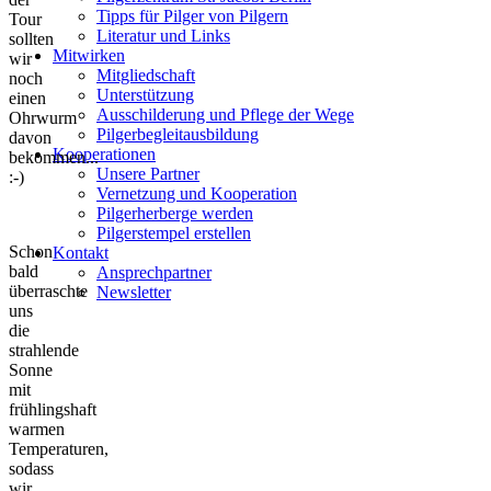
Tipps für Pilger von Pilgern
Tour
Literatur und Links
sollten
Mitwirken
wir
Mitgliedschaft
noch
Unterstützung
einen
Ausschilderung und Pflege der Wege
Ohrwurm
Pilgerbegleitausbildung
davon
Kooperationen
bekommen...
Unsere Partner
:-)
Vernetzung und Kooperation
Pilgerherberge werden
Pilgerstempel erstellen
Schon
Kontakt
bald
Ansprechpartner
überraschte
Newsletter
uns
die
strahlende
Sonne
mit
frühlingshaft
warmen
Temperaturen,
sodass
wir