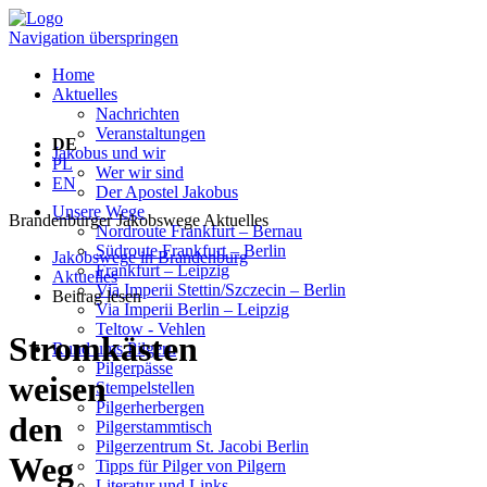
Navigation überspringen
Home
Aktuelles
Nachrichten
Veranstaltungen
DE
Jakobus und wir
PL
Wer wir sind
EN
Der Apostel Jakobus
Unsere Wege
Brandenburger Jakobswege
Aktuelles
Nordroute Frankfurt – Bernau
Südroute Frankfurt – Berlin
Jakobswege in Brandenburg
Frankfurt – Leipzig
Aktuelles
Via Imperii Stettin/Szczecin – Berlin
Beitrag lesen
Via Imperii Berlin – Leipzig
Teltow - Vehlen
Stromkästen
Rund ums Pilgern
Pilgerpässe
weisen
Stempelstellen
Pilgerherbergen
den
Pilgerstammtisch
Pilgerzentrum St. Jacobi Berlin
Weg
Tipps für Pilger von Pilgern
Literatur und Links