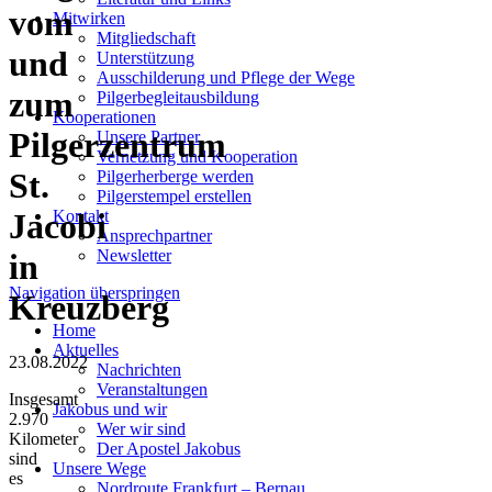
vom
Mitwirken
Mitgliedschaft
und
Unterstützung
Ausschilderung und Pflege der Wege
zum
Pilgerbegleitausbildung
Kooperationen
Pilgerzentrum
Unsere Partner
Vernetzung und Kooperation
St.
Pilgerherberge werden
Pilgerstempel erstellen
Kontakt
Jacobi
Ansprechpartner
Newsletter
in
Navigation überspringen
Kreuzberg
Home
Aktuelles
23.08.2022
Nachrichten
Veranstaltungen
Insgesamt
Jakobus und wir
2.970
Wer wir sind
Kilometer
Der Apostel Jakobus
sind
Unsere Wege
es
Nordroute Frankfurt – Bernau