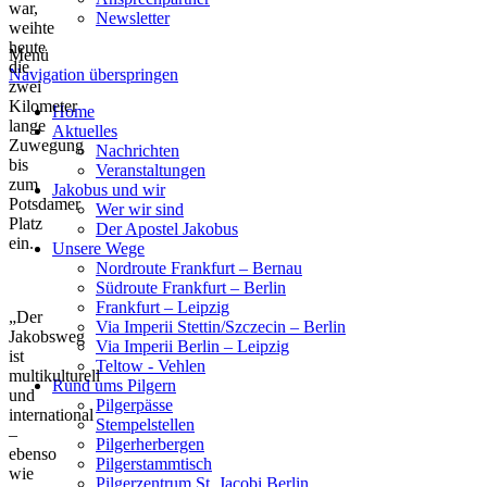
war,
Newsletter
weihte
heute
Menü
die
Navigation überspringen
zwei
Kilometer
Home
lange
Aktuelles
Zuwegung
Nachrichten
bis
Veranstaltungen
zum
Jakobus und wir
Potsdamer
Wer wir sind
Platz
Der Apostel Jakobus
ein.
Unsere Wege
Nordroute Frankfurt – Bernau
Südroute Frankfurt – Berlin
Frankfurt – Leipzig
„Der
Via Imperii Stettin/Szczecin – Berlin
Jakobsweg
Via Imperii Berlin – Leipzig
ist
Teltow - Vehlen
multikulturell
Rund ums Pilgern
und
Pilgerpässe
international
Stempelstellen
–
Pilgerherbergen
ebenso
Pilgerstammtisch
wie
Pilgerzentrum St. Jacobi Berlin