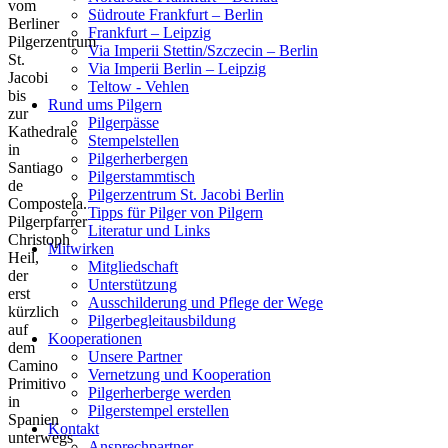
vom
Südroute Frankfurt – Berlin
Berliner
Frankfurt – Leipzig
Pilgerzentrum
Via Imperii Stettin/Szczecin – Berlin
St.
Via Imperii Berlin – Leipzig
Jacobi
Teltow - Vehlen
bis
Rund ums Pilgern
zur
Pilgerpässe
Kathedrale
Stempelstellen
in
Pilgerherbergen
Santiago
Pilgerstammtisch
de
Pilgerzentrum St. Jacobi Berlin
Compostela.
Tipps für Pilger von Pilgern
Pilgerpfarrer
Literatur und Links
Christoph
Mitwirken
Heil,
Mitgliedschaft
der
Unterstützung
erst
Ausschilderung und Pflege der Wege
kürzlich
Pilgerbegleitausbildung
auf
Kooperationen
dem
Unsere Partner
Camino
Vernetzung und Kooperation
Primitivo
Pilgerherberge werden
in
Pilgerstempel erstellen
Spanien
Kontakt
unterwegs
Ansprechpartner