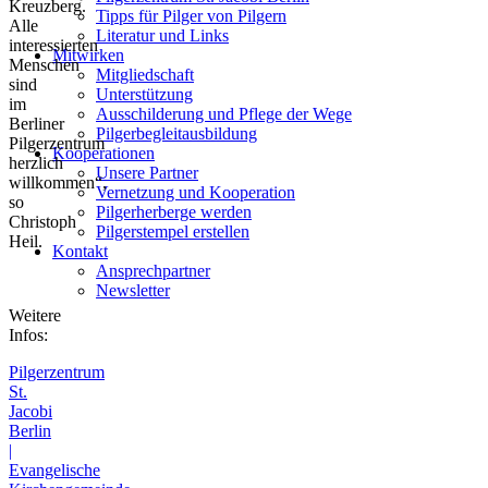
Kreuzberg.
Tipps für Pilger von Pilgern
Alle
Literatur und Links
interessierten
Mitwirken
Menschen
Mitgliedschaft
sind
Unterstützung
im
Ausschilderung und Pflege der Wege
Berliner
Pilgerbegleitausbildung
Pilgerzentrum
Kooperationen
herzlich
Unsere Partner
willkommen“,
Vernetzung und Kooperation
so
Pilgerherberge werden
Christoph
Pilgerstempel erstellen
Heil.
Kontakt
Ansprechpartner
Newsletter
Weitere
Infos:
Pilgerzentrum
St.
Jacobi
Berlin
|
Evangelische