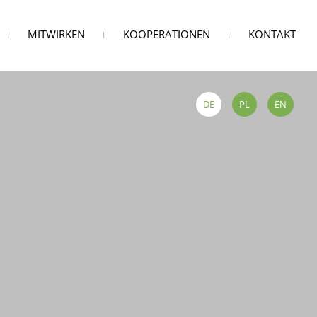
Navi
MITWIRKEN
KOOPERATIONEN
KONTAKT
über
DE
PL
EN