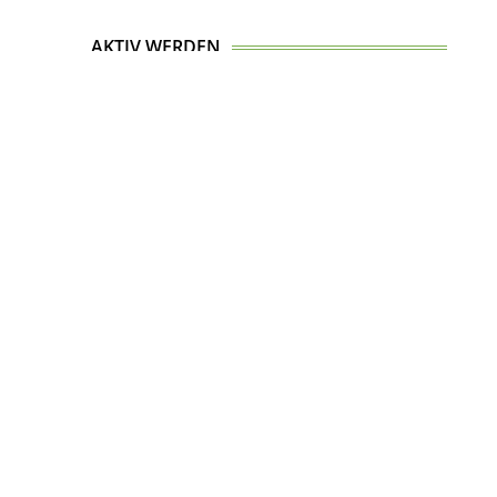
AKTIV WERDEN
Top
Werde Mitglied in der St. Jakobus-Gesellschaft
Berlin-Brandenburg-Oderregion e.V.
MITGLIED WERDEN
.